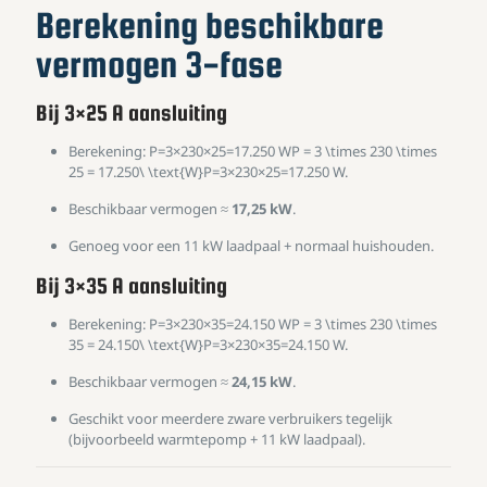
Berekening beschikbare
vermogen 3-fase
Bij 3×25 A aansluiting
Berekening:
P=3×230×25=17.250 WP = 3 \times 230 \times
25 = 17.250\ \text{W}
P
=
3
×
230
×
25
=
17.250
W
.
Beschikbaar vermogen ≈
17,25 kW
.
Genoeg voor een 11 kW laadpaal + normaal huishouden.
Bij 3×35 A aansluiting
Berekening:
P=3×230×35=24.150 WP = 3 \times 230 \times
35 = 24.150\ \text{W}
P
=
3
×
230
×
35
=
24.150
W
.
Beschikbaar vermogen ≈
24,15 kW
.
Geschikt voor meerdere zware verbruikers tegelijk
(bijvoorbeeld warmtepomp + 11 kW laadpaal).