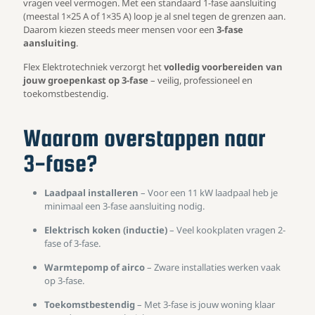
vragen veel vermogen. Met een standaard 1-fase aansluiting
(meestal 1×25 A of 1×35 A) loop je al snel tegen de grenzen aan.
Daarom kiezen steeds meer mensen voor een
3-fase
aansluiting
.
Flex Elektrotechniek verzorgt het
volledig voorbereiden van
jouw groepenkast op 3-fase
– veilig, professioneel en
toekomstbestendig.
Waarom overstappen naar
3-fase?
Laadpaal installeren
– Voor een 11 kW laadpaal heb je
minimaal een 3-fase aansluiting nodig.
Elektrisch koken (inductie)
– Veel kookplaten vragen 2-
fase of 3-fase.
Warmtepomp of airco
– Zware installaties werken vaak
op 3-fase.
Toekomstbestendig
– Met 3-fase is jouw woning klaar