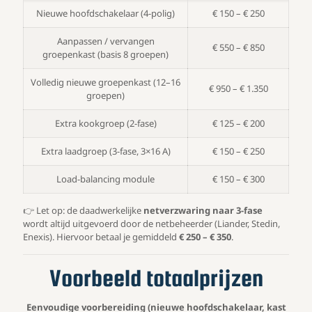
Nieuwe hoofdschakelaar (4-polig)
€ 150 – € 250
Aanpassen / vervangen
€ 550 – € 850
groepenkast (basis 8 groepen)
Volledig nieuwe groepenkast (12–16
€ 950 – € 1.350
groepen)
Extra kookgroep (2-fase)
€ 125 – € 200
Extra laadgroep (3-fase, 3×16 A)
€ 150 – € 250
Load-balancing module
€ 150 – € 300
👉 Let op: de daadwerkelijke
netverzwaring naar 3-fase
wordt altijd uitgevoerd door de netbeheerder (Liander, Stedin,
Enexis). Hiervoor betaal je gemiddeld
€ 250 – € 350
.
Voorbeeld totaalprijzen
Eenvoudige voorbereiding (nieuwe hoofdschakelaar, kast